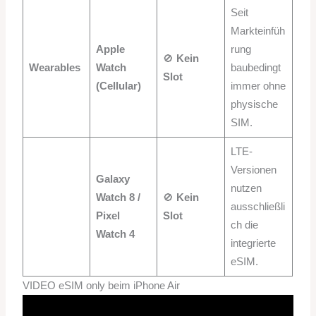
Seit
Markteinfüh
Apple
rung
🚫
Kein
Wearables
Watch
baubedingt
Slot
(Cellular)
immer ohne
physische
SIM.
LTE-
Versionen
Galaxy
nutzen
Watch 8 /
🚫
Kein
ausschließli
Pixel
Slot
ch die
Watch 4
integrierte
eSIM.
VIDEO eSIM only beim iPhone Air