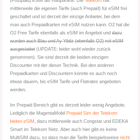
(Postpaid) eSIM als Hauptkarte. Die
Telekom
hat
mittlerweile die eigenen Tarife (auch Prepaid) für eSIM frei
geschaltet und ist derzeit der einzige Anbieter, bei dem
man auch Prepaidkarten mit eSIM nutzen kann. O2 hat die
O2 Free Tarife ebenfalls als eSIM im Angebot und
dazu
wurden auch Blau und Ay Yildiz (ebenfalls O2) mit eSIM
ausgestattet
(UPDATE: leider wohl wieder zurück
genommen). Sie sind derzeit die beiden einzigen
Discounter mit der dieser Technik. Bei den anderen
Prepaidkarten und Discountern könnte es auch noch
etwas dauern, bis eSIM Tarife und Flatrates angeboten
werden.
Im Prepaid Bereich gibt es derzeit leider wenig Angebote.
Lediglich die MagentaMobil
Prepaid Sim der Telekom
bieten eSIM
, dazu mittlerweile auch Congstar und EDEKA
Smart im Telekom Netz. Aber auch hier gibt es keine
MultiSIM dazu, so dass man die Tarife beispielsweise
nicht