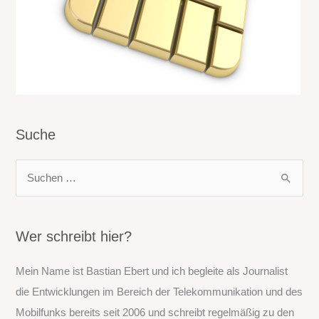
Suche
S
u
c
h
Wer schreibt hier?
e
Mein Name ist Bastian Ebert und ich begleite als Journalist
n
die Entwicklungen im Bereich der Telekommunikation und des
n
Mobilfunks bereits seit 2006 und schreibt regelmäßig zu den
a