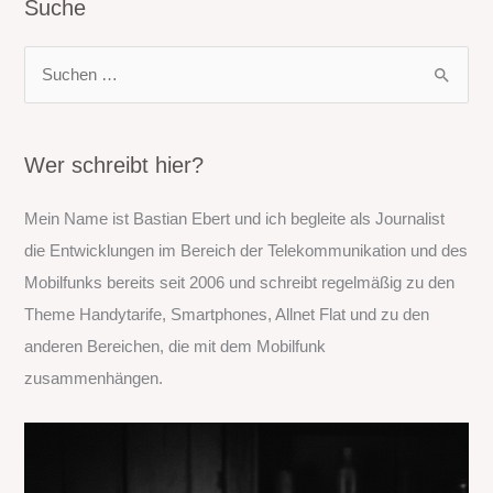
Suche
S
u
c
h
Wer schreibt hier?
e
Mein Name ist Bastian Ebert und ich begleite als Journalist
n
die Entwicklungen im Bereich der Telekommunikation und des
n
Mobilfunks bereits seit 2006 und schreibt regelmäßig zu den
a
Theme Handytarife, Smartphones, Allnet Flat und zu den
c
anderen Bereichen, die mit dem Mobilfunk
h
zusammenhängen.
: