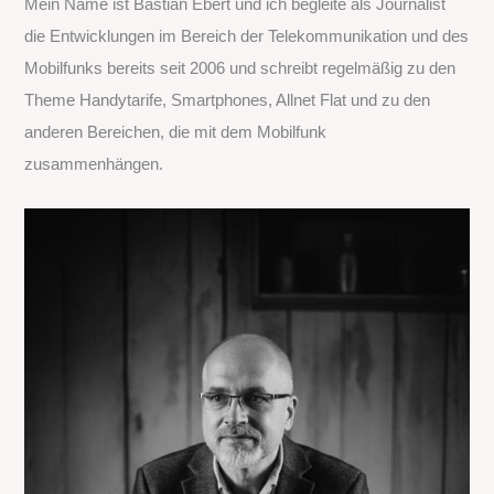
Mein Name ist Bastian Ebert und ich begleite als Journalist
n
die Entwicklungen im Bereich der Telekommunikation und des
n
Mobilfunks bereits seit 2006 und schreibt regelmäßig zu den
a
Theme Handytarife, Smartphones, Allnet Flat und zu den
c
anderen Bereichen, die mit dem Mobilfunk
h
zusammenhängen.
: