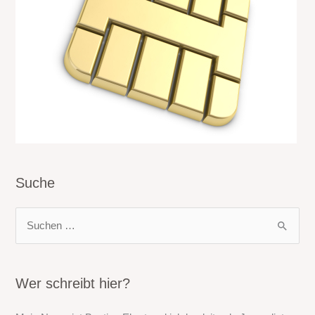
Suche
S
u
c
h
Wer schreibt hier?
e