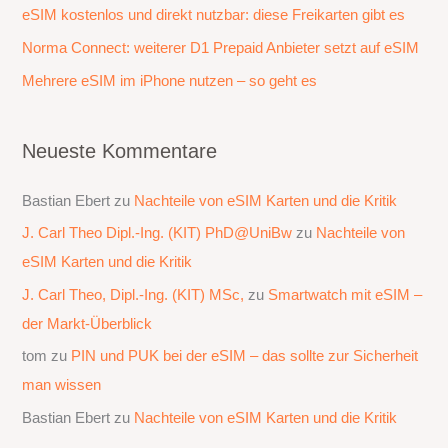
c
eSIM kostenlos und direkt nutzbar: diese Freikarten gibt es
h
Norma Connect: weiterer D1 Prepaid Anbieter setzt auf eSIM
:
Mehrere eSIM im iPhone nutzen – so geht es
Neueste Kommentare
Bastian Ebert
zu
Nachteile von eSIM Karten und die Kritik
J. Carl Theo Dipl.-Ing. (KIT) PhD@UniBw
zu
Nachteile von
eSIM Karten und die Kritik
J. Carl Theo, Dipl.-Ing. (KIT) MSc,
zu
Smartwatch mit eSIM –
der Markt-Überblick
tom
zu
PIN und PUK bei der eSIM – das sollte zur Sicherheit
man wissen
Bastian Ebert
zu
Nachteile von eSIM Karten und die Kritik