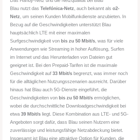
Das Handy-Netz und die Netzqualität bei Blau
Blau nutzt das
Telefónica-Netz
, auch bekannt als
o2-
Netz
, um seinen Kunden Mobilfunkdienste anzubieten. In
Bezug auf die Geschwindigkeiten unterstützt Blau
hauptsächlich LTE mit einer maximalen
Surfgeschwindigkeit von
bis zu 50 Mbit/s
, was für viele
Anwendungen wie Streaming in hoher Auflösung, Surfen
im Internet und das Herunterladen von Dateien gut
geeignet ist. Bei den Prepaid-Tarifen ist die maximale
Geschwindigkeit auf
33 Mbit/s
begrenzt, was immer noch
für die alltäglichen Nutzungsszenarien ausreicht. Darüber
hinaus hat Blau auch 5G-Dienste eingeführt, die
Geschwindigkeiten von
bis zu 50 Mbit/s
ermöglichen,
wobei die durchschnittliche Downloadgeschwindigkeit bei
etwa
39 Mbit/s
liegt. Diese Kombination aus LTE- und 5G-
Angeboten sorgt dafür, dass Blau seinen Nutzern eine
zuverlässige und leistungsfähige Netzabdeckung bietet.
Insgesamt ist Blau eine attraktive Option für Kunden, die