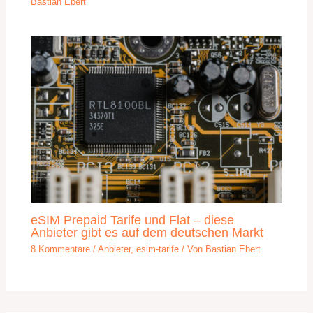
Bastian Ebert
eSIM Prepaid Tarife und Flat – diese
Anbieter gibt es auf dem deutschen Markt
8 Kommentare
/
Anbieter
,
esim-tarife
/ Von
Bastian Ebert