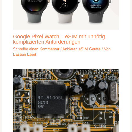
Google Pixel Watch – eSIM mit unnötig
komplizierten Anforderungen
Schreibe einen Kommentar
/
Anbieter
,
eSIM Geräte
/ Von
Bastian Ebert