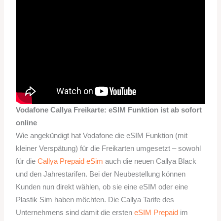
Vodafone Callya Freikarte: eSIM Funktion ist ab sofort
online
Wie angekündigt hat Vodafone die eSIM Funktion (mit
kleiner Verspätung) für die Freikarten umgesetzt – sowohl
für die
Callya Prepaid eSim
auch die neuen Callya Black
und den Jahrestarifen. Bei der Neubestellung können
Kunden nun direkt wählen, ob sie eine eSIM oder eine
Plastik Sim haben möchten. Die Callya Tarife des
Unternehmens sind damit die ersten
eSIM Prepaid
im