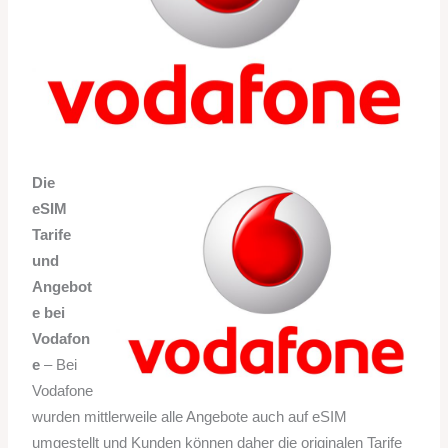
Die
eSIM
Tarife
und
Angebot
e bei
Vodafon
e
– Bei
Vodafone
wurden mittlerweile alle Angebote auch auf eSIM
umgestellt und Kunden können daher die originalen Tarife