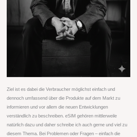
Ziel ist es dabei die Verbraucher möglichst einfach und
dennoch umfassend über die Produkte auf dem Markt zu
informieren und vor allem die neuen Entwicklungen
verständlich zu beschreiben. eSIM gehören mittlerweile
natürlich dazu und daher schreibe ich auch gerne und viel zu
diesem Thema. Bei Problemen oder Fragen – einfach die