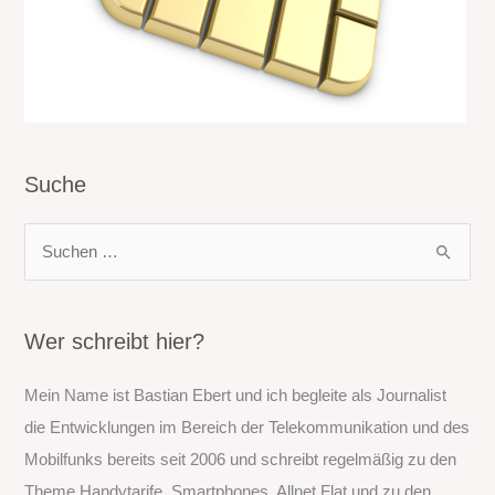
Suche
S
u
c
h
Wer schreibt hier?
e
Mein Name ist Bastian Ebert und ich begleite als Journalist
n
die Entwicklungen im Bereich der Telekommunikation und des
n
Mobilfunks bereits seit 2006 und schreibt regelmäßig zu den
a
Theme Handytarife, Smartphones, Allnet Flat und zu den
c