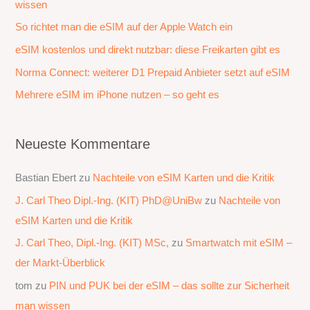
wissen
n
a
So richtet man die eSIM auf der Apple Watch ein
c
eSIM kostenlos und direkt nutzbar: diese Freikarten gibt es
h
Norma Connect: weiterer D1 Prepaid Anbieter setzt auf eSIM
:
Mehrere eSIM im iPhone nutzen – so geht es
Neueste Kommentare
Bastian Ebert
zu
Nachteile von eSIM Karten und die Kritik
J. Carl Theo Dipl.-Ing. (KIT) PhD@UniBw
zu
Nachteile von
eSIM Karten und die Kritik
J. Carl Theo, Dipl.-Ing. (KIT) MSc,
zu
Smartwatch mit eSIM –
der Markt-Überblick
tom
zu
PIN und PUK bei der eSIM – das sollte zur Sicherheit
man wissen