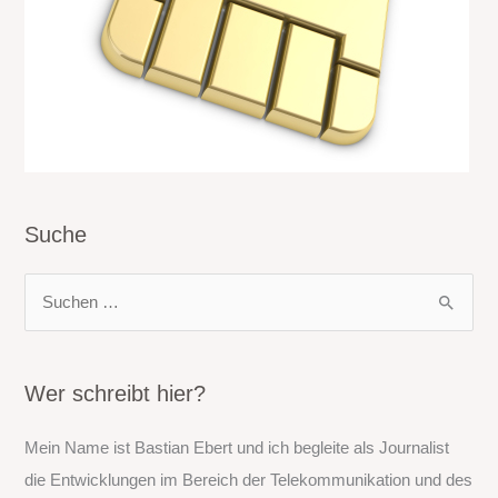
Suche
S
u
c
h
Wer schreibt hier?
e
Mein Name ist Bastian Ebert und ich begleite als Journalist
n
die Entwicklungen im Bereich der Telekommunikation und des
n