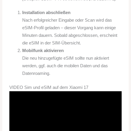
Installation abschließen
Nach erfolgreicher Eingabe oder Scan wird das
eSIM-Profil geladen – dieser Vorgang kann einige
Minuten dauern. Sobald abgeschlossen, erscheint
die eSIM in der SIM-Übersicht.
Mobilfunk aktivieren
Die neu hinzugefügte eSIM sollte nun aktiviert
werden, ggf. auch die mobilen Daten und das
Datenroaming.
VIDEO Sim und eSIM auf dem Xiaomi 17