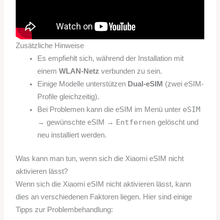
Zusätzliche Hinweise
Es empfiehlt sich, während der Installation mit
einem
WLAN-Netz
verbunden zu sein.
Einige Modelle unterstützen
Dual-eSIM
(zwei eSIM-
Profile gleichzeitig).
eSIM
Bei Problemen kann die eSIM im Menü unter
Entfernen
→ gewünschte eSIM →
gelöscht und
neu installiert werden.
Was kann man tun, wenn sich die Xiaomi eSIM nicht
aktivieren lässt?
Wenn sich die Xiaomi eSIM nicht aktivieren lässt, kann
dies an verschiedenen Faktoren liegen. Hier sind einige
Tipps zur Problembehandlung: