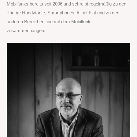
Mobilfunks bereits seit 2006 und schreibt regelmäßig zu den
a
Theme Handytarife, Smartphones, Allnet Flat und zu den
c
anderen Bereichen, die mit dem Mobilfunk
h
zusammenhängen.
: