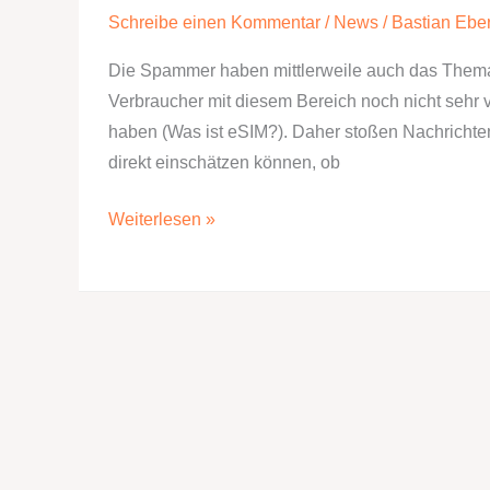
Schreibe einen Kommentar
/
News
/
Bastian Eber
Die Spammer haben mittlerweile auch das Thema 
Verbraucher mit diesem Bereich noch nicht sehr ve
haben (Was ist eSIM?). Daher stoßen Nachrichten 
direkt einschätzen können, ob
Am
Weiterlesen »
besten
direkt
löschen:
Fake
eSIM
Meldung