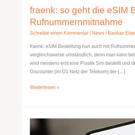
fraenk: so geht die eSIM 
Rufnummernmitnahme
Schreibe einen Kommentar
/
News
/
Bastian Eber
fraenk: eSIM Bestellung nun auch mit Rufnumme
vergleichsweise umständlich, denn man kann bei 
wird meistens erst eine Plastik Sim bestellt und 
Discounter (im D1 Netz der Telekom) der […]
fraenk:
Weiterlesen »
so
geht
die
eSIM
Bestellung