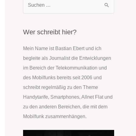
S
u
c
h
Wer schreibt hier?
e
Mein Name ist Bastian Ebert und ich
n
begleite als Journalist die Entwicklungen
n
im Bereich der Telekommunikation und
a
des Mobilfunks bereits seit 2006 und
c
schreibt regelmäßig zu den Theme
h
Handytarife, Smartphones, Allnet Flat und
:
zu den anderen Bereichen, die mit dem
Mobilfunk zusammenhängen.