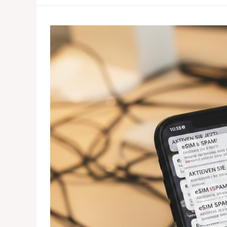
eSIM
Aktivierung
von
Freenet
Tarifen
macht
immer
noch
Probleme