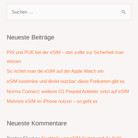
S
u
c
h
Neueste Beiträge
e
PIN und PUK bei der eSIM – das sollte zur Sicherheit man
n
wissen
n
a
So richtet man die eSIM auf der Apple Watch ein
c
eSIM kostenlos und direkt nutzbar: diese Freikarten gibt es
h
Norma Connect: weiterer D1 Prepaid Anbieter setzt auf eSIM
:
Mehrere eSIM im iPhone nutzen – so geht es
Neueste Kommentare