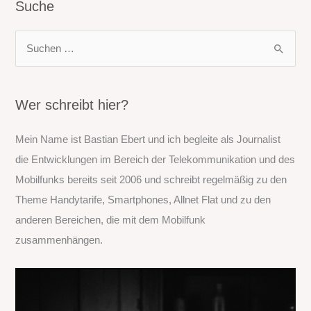
Suche
S
u
c
h
Wer schreibt hier?
e
Mein Name ist Bastian Ebert und ich begleite als Journalist
n
die Entwicklungen im Bereich der Telekommunikation und des
n
Mobilfunks bereits seit 2006 und schreibt regelmäßig zu den
a
Theme Handytarife, Smartphones, Allnet Flat und zu den
c
anderen Bereichen, die mit dem Mobilfunk
h
zusammenhängen.
: