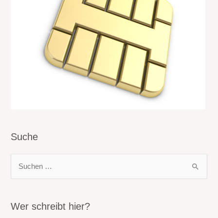
Suche
S
u
c
h
Wer schreibt hier?
e