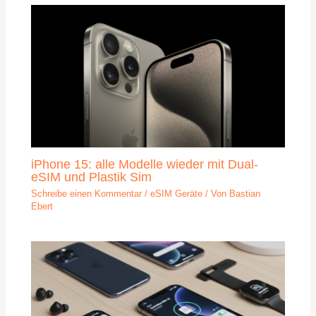
iPhone 15: alle Modelle wieder mit Dual-
eSIM und Plastik Sim
Schreibe einen Kommentar
/
eSIM Geräte
/ Von
Bastian
Ebert