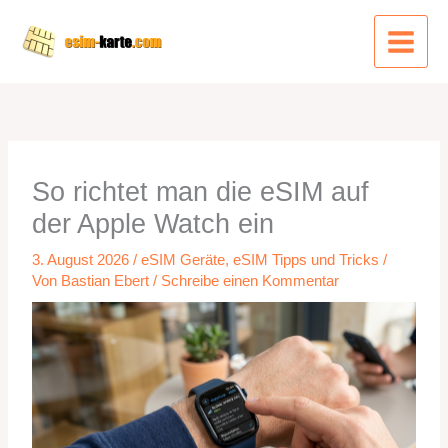
Zum
Inhalt
springen
So richtet man die eSIM auf
der Apple Watch ein
3. August 2026
/
eSIM Geräte
,
eSIM Tipps und Tricks
/
Von
Bastian Ebert
/
Schreibe einen Kommentar