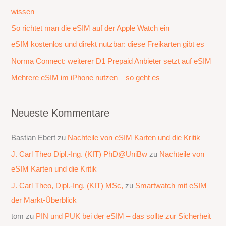
wissen
n
a
So richtet man die eSIM auf der Apple Watch ein
c
eSIM kostenlos und direkt nutzbar: diese Freikarten gibt es
h
Norma Connect: weiterer D1 Prepaid Anbieter setzt auf eSIM
:
Mehrere eSIM im iPhone nutzen – so geht es
Neueste Kommentare
Bastian Ebert
zu
Nachteile von eSIM Karten und die Kritik
J. Carl Theo Dipl.-Ing. (KIT) PhD@UniBw
zu
Nachteile von
eSIM Karten und die Kritik
J. Carl Theo, Dipl.-Ing. (KIT) MSc,
zu
Smartwatch mit eSIM –
der Markt-Überblick
tom
zu
PIN und PUK bei der eSIM – das sollte zur Sicherheit