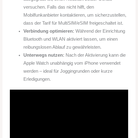
versuchen. Falls das nicht hilft, den
Mobilfunkanbieter kontaktieren, um sicherzustellen,
dass der Tarif für MultiSIM/eSIM freigeschaltet ist.
Verbindung optimieren:
Während der Einrichtung
Bluetooth und WLAN aktiviert lassen, um einen
reibungslosen Ablauf zu gewährleisten.
Unterwegs nutzen:
Nach der Aktivierung kann die
Apple Watch unabhängig vom iPhone verwendet
werden – ideal für Joggingrunden oder kurze
Erledigungen.