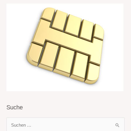
Suche
S
u