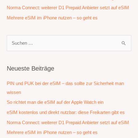
Norma Connect: weiterer D1 Prepaid Anbieter setzt auf eSIM
Mehrere eSIM im iPhone nutzen – so geht es
S
u
c
h
Neueste Beiträge
e
PIN und PUK bei der eSIM – das sollte zur Sicherheit man
n
wissen
n
a
So richtet man die eSIM auf der Apple Watch ein
c
eSIM kostenlos und direkt nutzbar: diese Freikarten gibt es
h
Norma Connect: weiterer D1 Prepaid Anbieter setzt auf eSIM
:
Mehrere eSIM im iPhone nutzen – so geht es