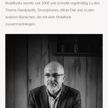
Mobilfunks bereits seit 2006 und schreibt regelmäßig zu den
a
Theme Handytarife, Smartphones, Allnet Flat und zu den
c
anderen Bereichen, die mit dem Mobilfunk
h
zusammenhängen.
: