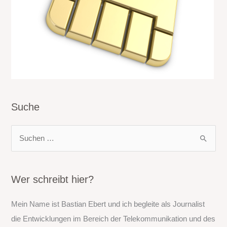
Suche
S
u
c
h
Wer schreibt hier?
e
Mein Name ist Bastian Ebert und ich begleite als Journalist
n
die Entwicklungen im Bereich der Telekommunikation und des
n