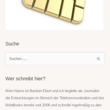
Suche
S
u
c
h
Wer schreibt hier?
e
Mein Name ist Bastian Ebert und ich begleite als Journalist
n
die Entwicklungen im Bereich der Telekommunikation und des
n
Mobilfunks bereits seit 2006 und schreibt regelmäßig zu den
a