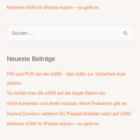
Mehrere eSIM im iPhone nutzen – so geht es
S
u
c
h
Neueste Beiträge
e
PIN und PUK bei der eSIM – das sollte zur Sicherheit man
n
wissen
n
a
So richtet man die eSIM auf der Apple Watch ein
c
eSIM kostenlos und direkt nutzbar: diese Freikarten gibt es
h
Norma Connect: weiterer D1 Prepaid Anbieter setzt auf eSIM
:
Mehrere eSIM im iPhone nutzen – so geht es