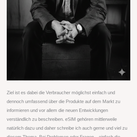
Ziel ist es dabei die Verbraucher möglichst einfach und
dennoch umfassend über die Produkte auf dem Markt zu
informieren und vor allem die neuen Entwicklungen
verständlich zu beschreiben. eSIM gehören mittlerweile
natürlich dazu und daher schreibe ich auch gerne und viel zu
diesem Thema. Bei Problemen oder Fragen – einfach die