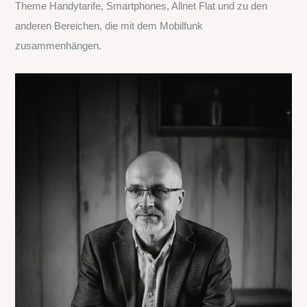
Theme Handytarife, Smartphones, Allnet Flat und zu den
c
anderen Bereichen, die mit dem Mobilfunk
h
zusammenhängen.
: