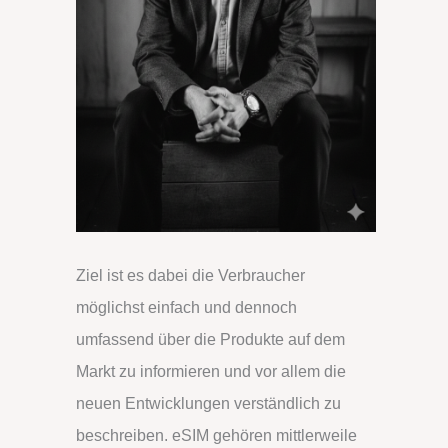
Ziel ist es dabei die Verbraucher
möglichst einfach und dennoch
umfassend über die Produkte auf dem
Markt zu informieren und vor allem die
neuen Entwicklungen verständlich zu
beschreiben. eSIM gehören mittlerweile