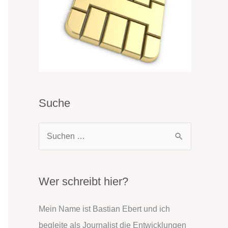
Suche
S
u
c
h
Wer schreibt hier?
e
Mein Name ist Bastian Ebert und ich
n
begleite als Journalist die Entwicklungen
n