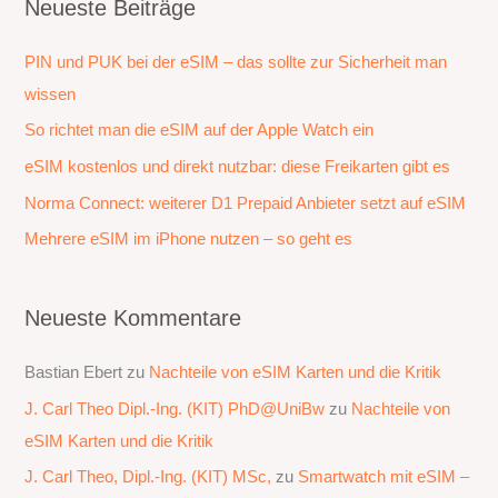
Neueste Beiträge
e
PIN und PUK bei der eSIM – das sollte zur Sicherheit man
n
wissen
n
a
So richtet man die eSIM auf der Apple Watch ein
c
eSIM kostenlos und direkt nutzbar: diese Freikarten gibt es
h
Norma Connect: weiterer D1 Prepaid Anbieter setzt auf eSIM
:
Mehrere eSIM im iPhone nutzen – so geht es
Neueste Kommentare
Bastian Ebert
zu
Nachteile von eSIM Karten und die Kritik
J. Carl Theo Dipl.-Ing. (KIT) PhD@UniBw
zu
Nachteile von
eSIM Karten und die Kritik
J. Carl Theo, Dipl.-Ing. (KIT) MSc,
zu
Smartwatch mit eSIM –