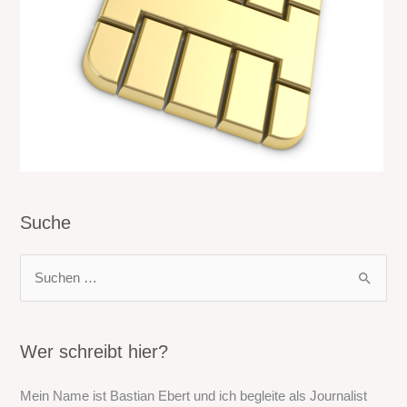
Suche
S
u
c
h
Wer schreibt hier?
e
Mein Name ist Bastian Ebert und ich begleite als Journalist
n