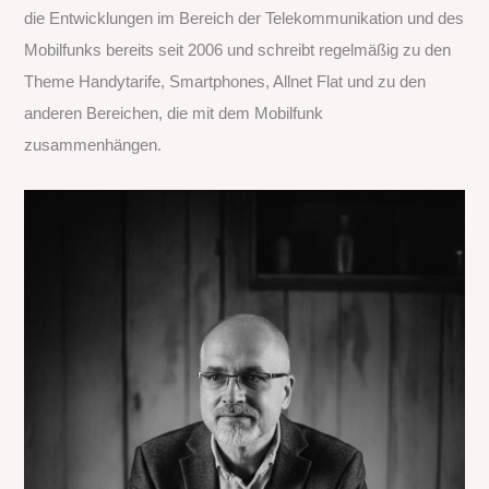
die Entwicklungen im Bereich der Telekommunikation und des
n
Mobilfunks bereits seit 2006 und schreibt regelmäßig zu den
a
Theme Handytarife, Smartphones, Allnet Flat und zu den
c
anderen Bereichen, die mit dem Mobilfunk
h
zusammenhängen.
: