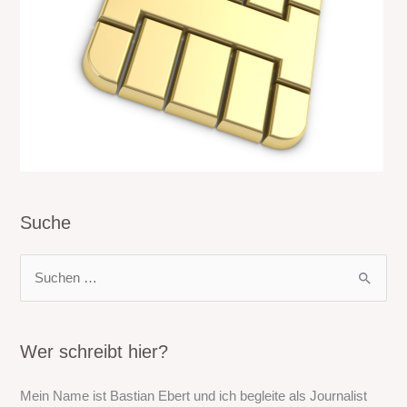
Suche
S
u
c
h
Wer schreibt hier?
e
Mein Name ist Bastian Ebert und ich begleite als Journalist
n