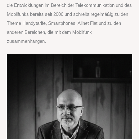
die Entwicklungen im Bereich der Telekommunikation und des
n
Mobilfunks bereits seit 2006 und schreibt regelmäßig zu den
a
Theme Handytarife, Smartphones, Allnet Flat und zu den
c
anderen Bereichen, die mit dem Mobilfunk
h
zusammenhängen.
: