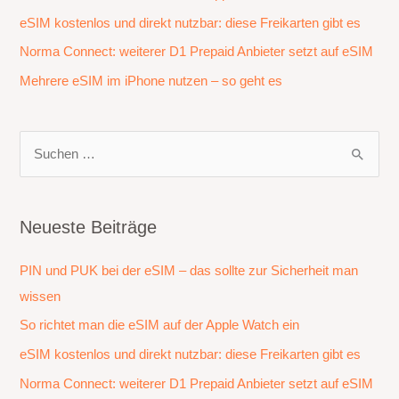
eSIM kostenlos und direkt nutzbar: diese Freikarten gibt es
Norma Connect: weiterer D1 Prepaid Anbieter setzt auf eSIM
Mehrere eSIM im iPhone nutzen – so geht es
S
u
c
h
Neueste Beiträge
e
PIN und PUK bei der eSIM – das sollte zur Sicherheit man
n
wissen
n
a
So richtet man die eSIM auf der Apple Watch ein
c
eSIM kostenlos und direkt nutzbar: diese Freikarten gibt es
h
Norma Connect: weiterer D1 Prepaid Anbieter setzt auf eSIM