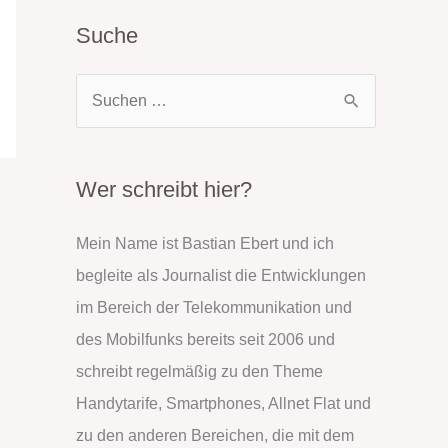
Suche
S
u
c
h
Wer schreibt hier?
e
Mein Name ist Bastian Ebert und ich
n
begleite als Journalist die Entwicklungen
n
im Bereich der Telekommunikation und
a
des Mobilfunks bereits seit 2006 und
c
schreibt regelmäßig zu den Theme
h
Handytarife, Smartphones, Allnet Flat und
:
zu den anderen Bereichen, die mit dem