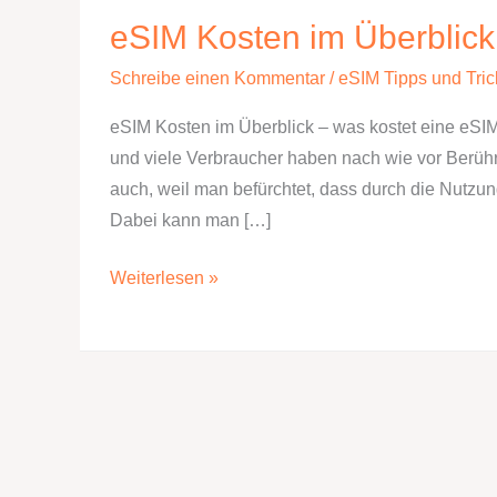
eSIM Kosten im Überblick
Schreibe einen Kommentar
/
eSIM Tipps und Tric
eSIM Kosten im Überblick – was kostet eine eSIM 
und viele Verbraucher haben nach wie vor Berühr
auch, weil man befürchtet, dass durch die Nutz
Dabei kann man […]
eSIM
Weiterlesen »
Kosten
im
Überblick
–
was
kostet
eine