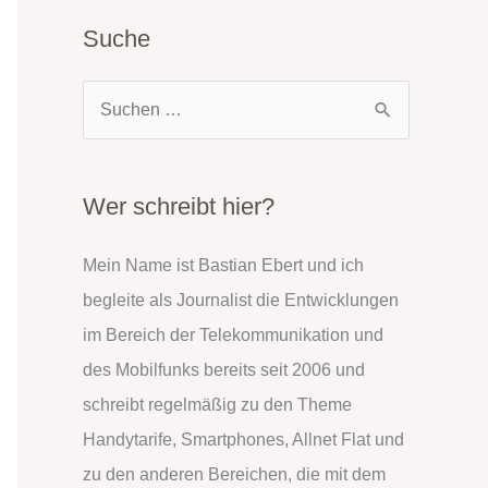
Suche
S
u
c
h
Wer schreibt hier?
e
Mein Name ist Bastian Ebert und ich
n
begleite als Journalist die Entwicklungen
n
im Bereich der Telekommunikation und
a
des Mobilfunks bereits seit 2006 und
c
schreibt regelmäßig zu den Theme
h
Handytarife, Smartphones, Allnet Flat und
:
zu den anderen Bereichen, die mit dem