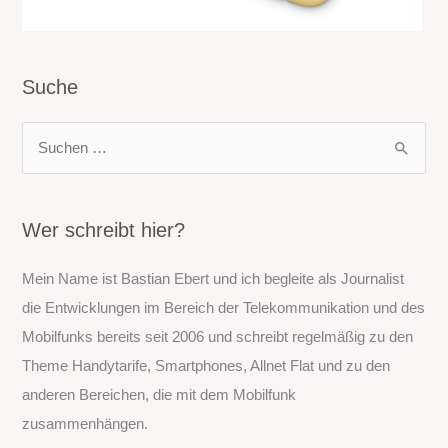
Suche
S
u
c
h
Wer schreibt hier?
e
Mein Name ist Bastian Ebert und ich begleite als Journalist
n
die Entwicklungen im Bereich der Telekommunikation und des
n
Mobilfunks bereits seit 2006 und schreibt regelmäßig zu den
a
Theme Handytarife, Smartphones, Allnet Flat und zu den
c
anderen Bereichen, die mit dem Mobilfunk
h
zusammenhängen.
: