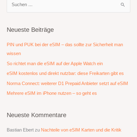
S
u
c
h
Neueste Beiträge
e
PIN und PUK bei der eSIM – das sollte zur Sicherheit man
n
wissen
n
a
So richtet man die eSIM auf der Apple Watch ein
c
eSIM kostenlos und direkt nutzbar: diese Freikarten gibt es
h
Norma Connect: weiterer D1 Prepaid Anbieter setzt auf eSIM
:
Mehrere eSIM im iPhone nutzen – so geht es
Neueste Kommentare
Bastian Ebert
zu
Nachteile von eSIM Karten und die Kritik