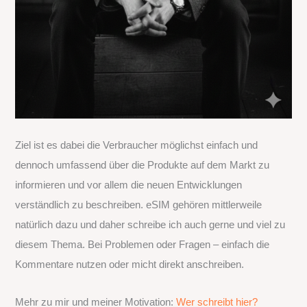
Ziel ist es dabei die Verbraucher möglichst einfach und
dennoch umfassend über die Produkte auf dem Markt zu
informieren und vor allem die neuen Entwicklungen
verständlich zu beschreiben. eSIM gehören mittlerweile
natürlich dazu und daher schreibe ich auch gerne und viel zu
diesem Thema. Bei Problemen oder Fragen – einfach die
Kommentare nutzen oder micht direkt anschreiben.
Mehr zu mir und meiner Motivation:
Wer schreibt hier?