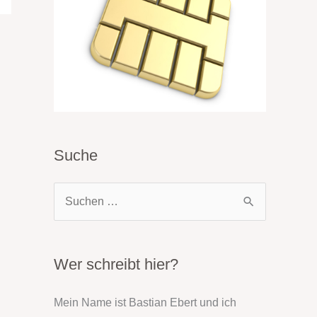
Suche
S
u
c
h
Wer schreibt hier?
e
Mein Name ist Bastian Ebert und ich
n