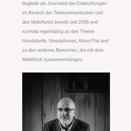
begleite als Journalist die Entwicklungen
n
im Bereich der Telekommunikation und
a
des Mobilfunks bereits seit 2006 und
c
schreibt regelmäßig zu den Theme
h
Handytarife, Smartphones, Allnet Flat und
:
zu den anderen Bereichen, die mit dem
Mobilfunk zusammenhängen.