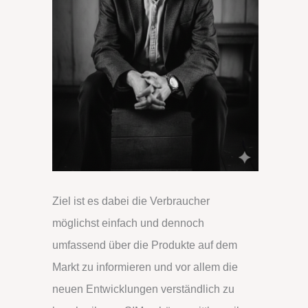
Ziel ist es dabei die Verbraucher
möglichst einfach und dennoch
umfassend über die Produkte auf dem
Markt zu informieren und vor allem die
neuen Entwicklungen verständlich zu