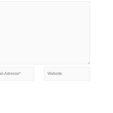
Website
se*