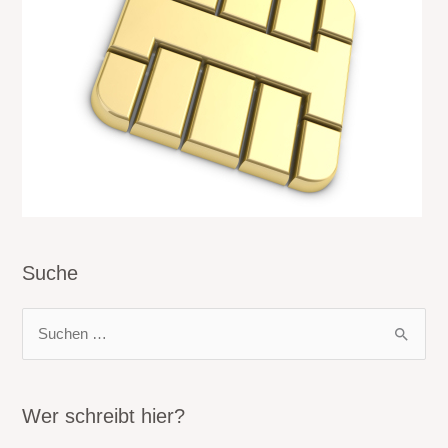
Suche
S
u
c
h
Wer schreibt hier?
e