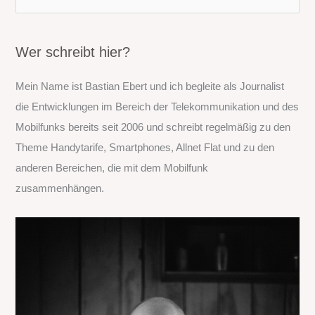
u
c
h
Wer schreibt hier?
e
Mein Name ist Bastian Ebert und ich begleite als Journalist
n
die Entwicklungen im Bereich der Telekommunikation und des
n
Mobilfunks bereits seit 2006 und schreibt regelmäßig zu den
a
Theme Handytarife, Smartphones, Allnet Flat und zu den
c
anderen Bereichen, die mit dem Mobilfunk
h
zusammenhängen.
: