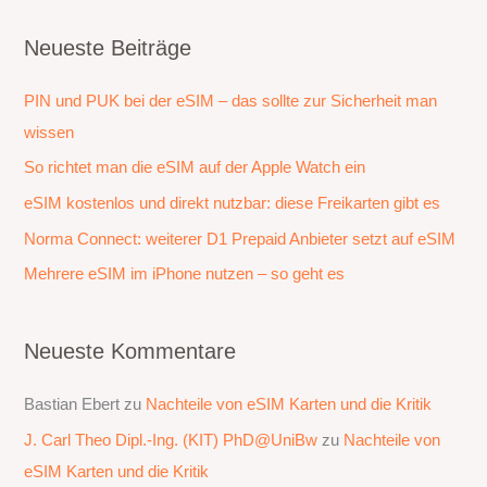
c
h
Neueste Beiträge
e
PIN und PUK bei der eSIM – das sollte zur Sicherheit man
n
wissen
n
a
So richtet man die eSIM auf der Apple Watch ein
c
eSIM kostenlos und direkt nutzbar: diese Freikarten gibt es
h
Norma Connect: weiterer D1 Prepaid Anbieter setzt auf eSIM
:
Mehrere eSIM im iPhone nutzen – so geht es
Neueste Kommentare
Bastian Ebert
zu
Nachteile von eSIM Karten und die Kritik
J. Carl Theo Dipl.-Ing. (KIT) PhD@UniBw
zu
Nachteile von
eSIM Karten und die Kritik