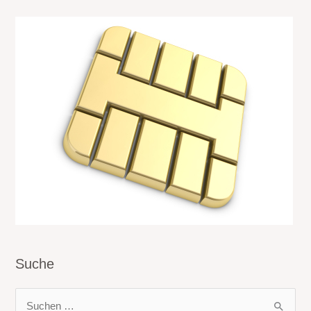
Suche
S