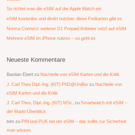
a
So richtet man die eSIM auf der Apple Watch ein
c
eSIM kostenlos und direkt nutzbar: diese Freikarten gibt es
h
Norma Connect: weiterer D1 Prepaid Anbieter setzt auf eSIM
:
Mehrere eSIM im iPhone nutzen – so geht es
Neueste Kommentare
Bastian Ebert
zu
Nachteile von eSIM Karten und die Kritik
J. Carl Theo Dipl.-Ing. (KIT) PhD@UniBw
zu
Nachteile von
eSIM Karten und die Kritik
J. Carl Theo, Dipl.-Ing. (KIT) MSc,
zu
Smartwatch mit eSIM –
der Markt-Überblick
tom
zu
PIN und PUK bei der eSIM – das sollte zur Sicherheit
man wissen