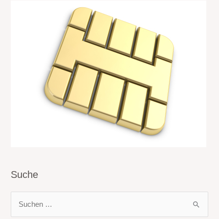
Suche
S
u