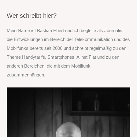
c
h
Wer schreibt hier?
e
Mein Name ist Bastian Ebert und ich begleite als Journalist
n
die Entwicklungen im Bereich der Telekommunikation und des
n
Mobilfunks bereits seit 2006 und schreibt regelmäßig zu den
a
Theme Handytarife, Smartphones, Allnet Flat und zu den
c
anderen Bereichen, die mit dem Mobilfunk
h
zusammenhängen.
: