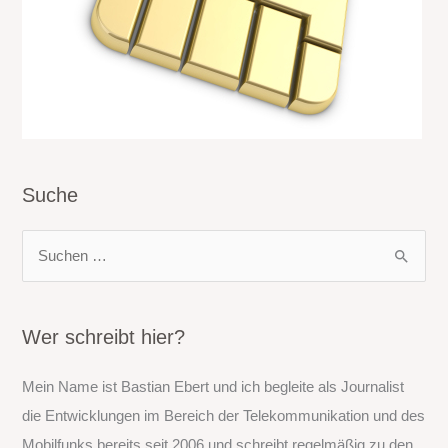
Suche
S
u
c
h
Wer schreibt hier?
e
Mein Name ist Bastian Ebert und ich begleite als Journalist
n
die Entwicklungen im Bereich der Telekommunikation und des
n
Mobilfunks bereits seit 2006 und schreibt regelmäßig zu den
a