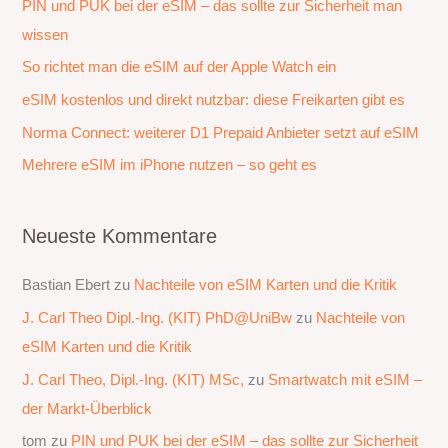
PIN und PUK bei der eSIM – das sollte zur Sicherheit man
n
wissen
n
a
So richtet man die eSIM auf der Apple Watch ein
c
eSIM kostenlos und direkt nutzbar: diese Freikarten gibt es
h
Norma Connect: weiterer D1 Prepaid Anbieter setzt auf eSIM
:
Mehrere eSIM im iPhone nutzen – so geht es
Neueste Kommentare
Bastian Ebert
zu
Nachteile von eSIM Karten und die Kritik
J. Carl Theo Dipl.-Ing. (KIT) PhD@UniBw
zu
Nachteile von
eSIM Karten und die Kritik
J. Carl Theo, Dipl.-Ing. (KIT) MSc,
zu
Smartwatch mit eSIM –
der Markt-Überblick
tom
zu
PIN und PUK bei der eSIM – das sollte zur Sicherheit