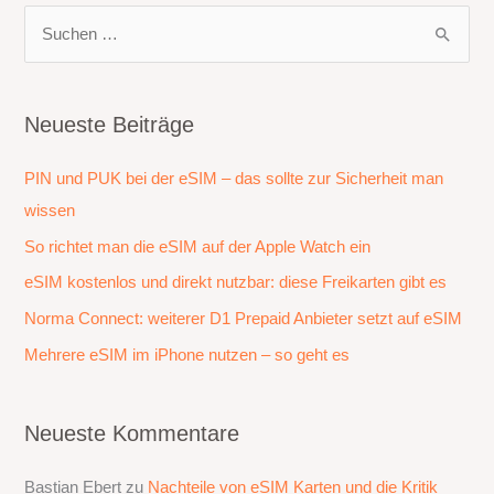
S
u
c
h
Neueste Beiträge
e
PIN und PUK bei der eSIM – das sollte zur Sicherheit man
n
wissen
n
a
So richtet man die eSIM auf der Apple Watch ein
c
eSIM kostenlos und direkt nutzbar: diese Freikarten gibt es
h
Norma Connect: weiterer D1 Prepaid Anbieter setzt auf eSIM
:
Mehrere eSIM im iPhone nutzen – so geht es
Neueste Kommentare
Bastian Ebert
zu
Nachteile von eSIM Karten und die Kritik