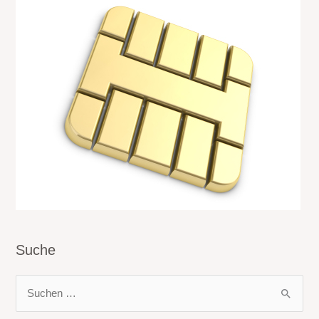
Suche
S
u