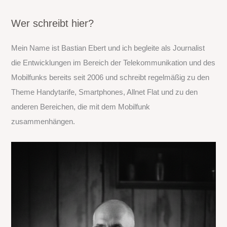
c
h
Wer schreibt hier?
e
Mein Name ist Bastian Ebert und ich begleite als Journalist
n
die Entwicklungen im Bereich der Telekommunikation und des
n
Mobilfunks bereits seit 2006 und schreibt regelmäßig zu den
a
Theme Handytarife, Smartphones, Allnet Flat und zu den
c
anderen Bereichen, die mit dem Mobilfunk
h
zusammenhängen.
: