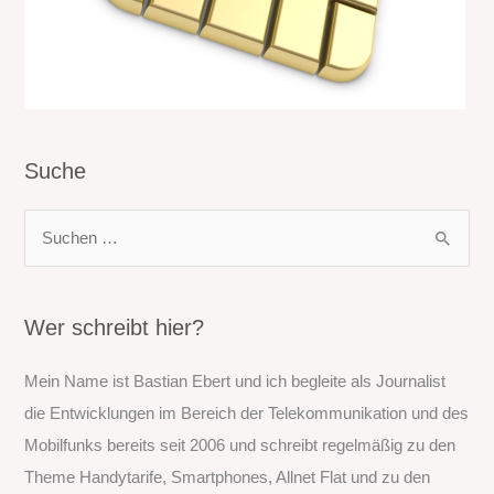
Suche
S
u
c
h
Wer schreibt hier?
e
Mein Name ist Bastian Ebert und ich begleite als Journalist
n
die Entwicklungen im Bereich der Telekommunikation und des
n
Mobilfunks bereits seit 2006 und schreibt regelmäßig zu den
a
Theme Handytarife, Smartphones, Allnet Flat und zu den
c