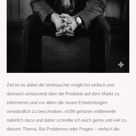
Ziel ist es dabei die Verbraucher möglichst einfach und
dennoch umfassend über die Produkte auf dem Markt zu
informieren und vor allem die neuen Entwicklungen
verständlich zu beschreiben. eSIM gehören mittlerweile
natürlich dazu und daher schreibe ich auch gerne und viel zu
diesem Thema. Bei Problemen oder Fragen – einfach die