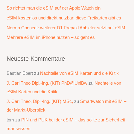
a
So richtet man die eSIM auf der Apple Watch ein
c
eSIM kostenlos und direkt nutzbar: diese Freikarten gibt es
h
Norma Connect: weiterer D1 Prepaid Anbieter setzt auf eSIM
:
Mehrere eSIM im iPhone nutzen – so geht es
Neueste Kommentare
Bastian Ebert
zu
Nachteile von eSIM Karten und die Kritik
J. Carl Theo Dipl.-Ing. (KIT) PhD@UniBw
zu
Nachteile von
eSIM Karten und die Kritik
J. Carl Theo, Dipl.-Ing. (KIT) MSc,
zu
Smartwatch mit eSIM –
der Markt-Überblick
tom
zu
PIN und PUK bei der eSIM – das sollte zur Sicherheit
man wissen