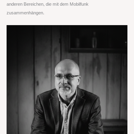
anderen Bereichen, die mit dem Mobilfunk
h
zusammenhängen.
: