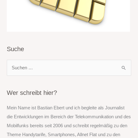
Suche
S
u
c
h
Wer schreibt hier?
e
Mein Name ist Bastian Ebert und ich begleite als Journalist
n
die Entwicklungen im Bereich der Telekommunikation und des
n
Mobilfunks bereits seit 2006 und schreibt regelmäßig zu den
a
Theme Handytarife, Smartphones, Allnet Flat und zu den
c