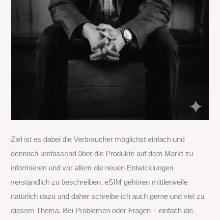
Ziel ist es dabei die Verbraucher möglichst einfach und
dennoch umfassend über die Produkte auf dem Markt zu
informieren und vor allem die neuen Entwicklungen
verständlich zu beschreiben. eSIM gehören mittlerweile
natürlich dazu und daher schreibe ich auch gerne und viel zu
diesem Thema. Bei Problemen oder Fragen – einfach die