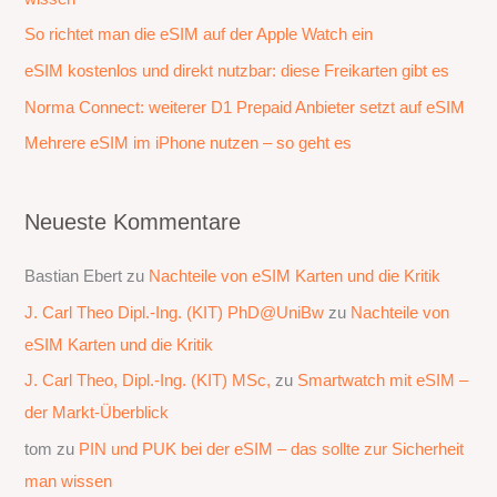
a
So richtet man die eSIM auf der Apple Watch ein
c
eSIM kostenlos und direkt nutzbar: diese Freikarten gibt es
h
Norma Connect: weiterer D1 Prepaid Anbieter setzt auf eSIM
:
Mehrere eSIM im iPhone nutzen – so geht es
Neueste Kommentare
Bastian Ebert
zu
Nachteile von eSIM Karten und die Kritik
J. Carl Theo Dipl.-Ing. (KIT) PhD@UniBw
zu
Nachteile von
eSIM Karten und die Kritik
J. Carl Theo, Dipl.-Ing. (KIT) MSc,
zu
Smartwatch mit eSIM –
der Markt-Überblick
tom
zu
PIN und PUK bei der eSIM – das sollte zur Sicherheit
man wissen