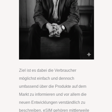
Ziel ist es dabei die Verbraucher
möglichst einfach und dennoch
umfassend über die Produkte auf dem
Markt zu informieren und vor allem die
neuen Entwicklungen verständlich zu
beschreiben. eSIM gehören mittlerweile