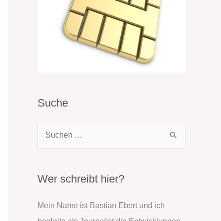
Suche
S
u
c
h
Wer schreibt hier?
e
Mein Name ist Bastian Ebert und ich
n