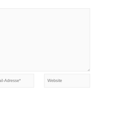
Website
se*