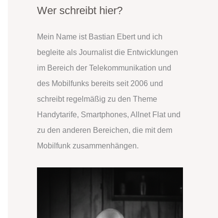
h
Wer schreibt hier?
e
Mein Name ist Bastian Ebert und ich
n
begleite als Journalist die Entwicklungen
n
im Bereich der Telekommunikation und
a
des Mobilfunks bereits seit 2006 und
c
schreibt regelmäßig zu den Theme
h
Handytarife, Smartphones, Allnet Flat und
:
zu den anderen Bereichen, die mit dem
Mobilfunk zusammenhängen.