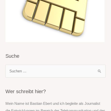
Suche
S
u
c
h
Wer schreibt hier?
e
Mein Name ist Bastian Ebert und ich begleite als Journalist
n
die Entwicklungen im Bereich der Telekommunikation und des
n