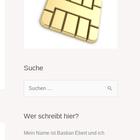
Suche
S
u
c
h
Wer schreibt hier?
e
Mein Name ist Bastian Ebert und ich
n