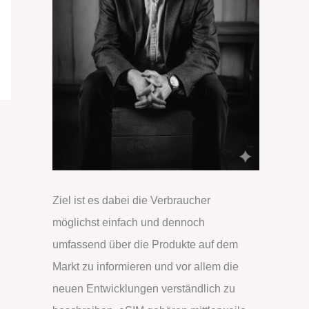
Ziel ist es dabei die Verbraucher
möglichst einfach und dennoch
umfassend über die Produkte auf dem
Markt zu informieren und vor allem die
neuen Entwicklungen verständlich zu