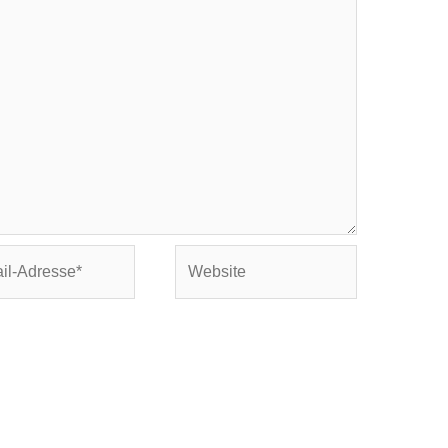
Website
se*