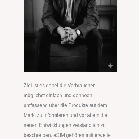
Ziel ist es dabei die Verbraucher
möglichst einfach und dennoch
umfassend über die Produkte auf dem
Markt zu informieren und vor allem die
neuen Entwicklungen verständlich zu
beschreiben. eSIM gehören mittlerweile