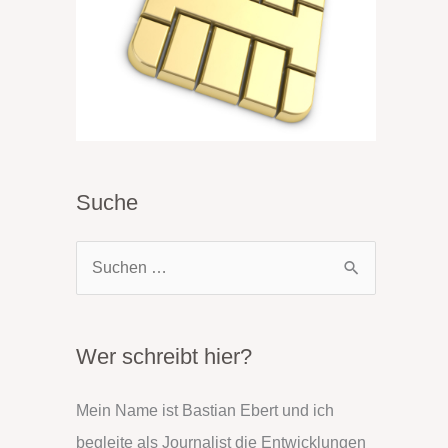
Suche
S
u
c
h
Wer schreibt hier?
e
Mein Name ist Bastian Ebert und ich
n
begleite als Journalist die Entwicklungen
n