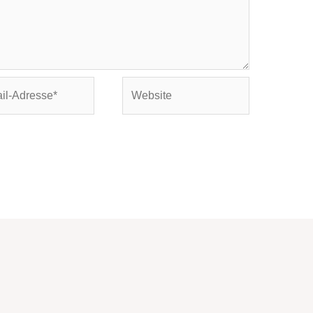
Website
se*