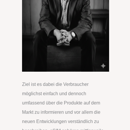
Ziel ist es dabei die Verbraucher
möglichst einfach und dennoch
umfassend über die Produkte auf dem
Markt zu informieren und vor allem die
neuen Entwicklungen verständlich zu